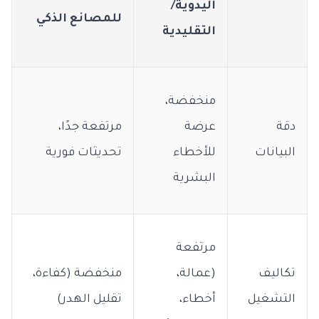
اليدوية/
للمصانع
الذكي
التقليدية
منخفضة،
دقة
عرضة
مرتفعة جدًا،
البيانات
للأخطاء
تحديثات فورية
البشرية
مرتفعة
تكاليف
(عمالة،
منخفضة (كفاءة،
التشغيل
أخطاء،
تقليل الهدر)