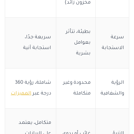
مخزون زائد)
بطيئة، تتأثر
سرعة
سريعة جدًا،
بعوامل
الاستجابة
استجابة آنية
بشرية
الرؤية
محدودة وغير
شاملة، رؤية 360
والشفافية
متكاملة
درجة عبر
المميزات
متكامل، يعتمد
التنبؤ
غائب أو يدوي
على البيانات