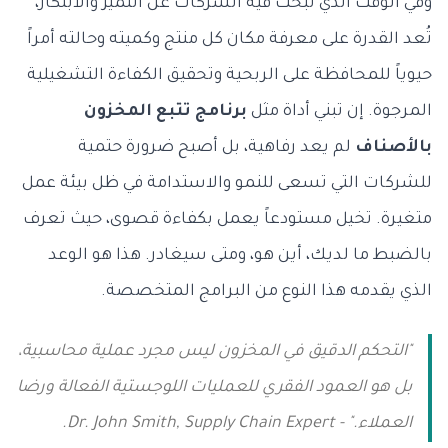
وفي الوقت الذي تبحث فيه الشركات عن التميز والابتكار،
تُعد القدرة على معرفة مكان كل منتج وكميته وحالته أمراً
حيوياً للمحافظة على الربحية وتحقيق الكفاءة التشغيلية
المرجوة. إن تبني أداة مثل
برنامج تتبع المخزون
بالأصناف
لم يعد رفاهية، بل أصبح ضرورة حتمية
للشركات التي تسعى للنمو والاستدامة في ظل بيئة عمل
متغيرة. تخيل مستودعاً يعمل بكفاءة قصوى، حيث تعرف
بالضبط ما لديك، أين هو، ومتى سيغادر. هذا هو الوعد
الذي يقدمه هذا النوع من البرامج المتخصصة.
"التحكم الدقيق في المخزون ليس مجرد عملية محاسبية،
بل هو العمود الفقري للعمليات اللوجستية الفعالة ورضا
العملاء."
- Dr. John Smith, Supply Chain Expert.