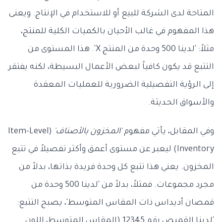
المتاحة لدى الشركة للبيع أو للاستخدام في الإنتاج. ويعنى
هذا المفهوم في غالب الأحيان بالكميات الكلية للمنتج،
مثلاً: 'لدينا 500 وحدة من المنتج X'. هذا المستوى من
التتبع قد يكون كافياً لبعض الأعمال البسيطة، لكنه يفتقر
إلى الرؤية التفصيلية الضرورية للعمليات المعقدة
والأسواق الحديثة.
وفي المقابل، يأتي مفهوم
'المخزون بالأصناف'
(Item-Level
Inventory) ليعبر عن مستوى أعمق وأكثر تفصيلاً في تتبع
المخزون. يعني هذا تتبع كل وحدة فريدة بذاتها، بدلاً من
مجرد مجموعات. فمثلاً، بدلاً من 'لدينا 500 وحدة من
قمصان أديداس ذات المقاس المتوسط'، يصبح التتبع:
'لدينا القميص رقم 12345 (المقاس المتوسط، اللون