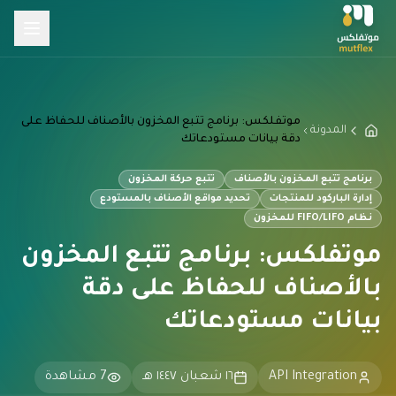
موتفلكس: برنامج تتبع المخزون بالأصناف للحفاظ على
المدونة
دقة بيانات مستودعاتك
برنامج تتبع المخزون بالأصناف
تتبع حركة المخزون
إدارة الباركود للمنتجات
تحديد مواقع الأصناف بالمستودع
نظام FIFO/LIFO للمخزون
موتفلكس: برنامج تتبع المخزون
بالأصناف للحفاظ على دقة
بيانات مستودعاتك
API Integration
١٦ شعبان ١٤٤٧ هـ
7
مشاهدة